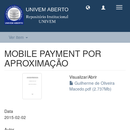
Toggl
navig
Ver item
MOBILE PAYMENT POR
APROXIMAÇÃO
Visualizar/
Abrir
Guilherme de Oliveira
Macedo.pdf (2.737Mb)
Data
2015-02-02
Autor