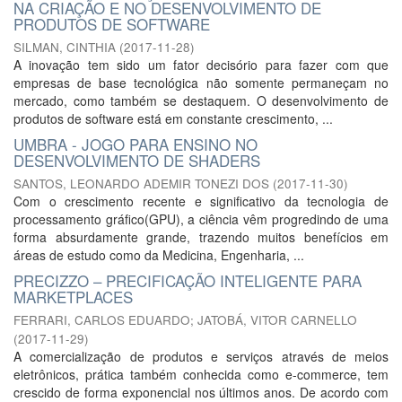
NA CRIAÇÃO E NO DESENVOLVIMENTO DE
PRODUTOS DE SOFTWARE
SILMAN, CINTHIA
(
2017-11-28
)
A inovação tem sido um fator decisório para fazer com que
empresas de base tecnológica não somente permaneçam no
mercado, como também se destaquem. O desenvolvimento de
produtos de software está em constante crescimento, ...
UMBRA - JOGO PARA ENSINO NO
DESENVOLVIMENTO DE SHADERS
SANTOS, LEONARDO ADEMIR TONEZI DOS
(
2017-11-30
)
Com o crescimento recente e significativo da tecnologia de
processamento gráfico(GPU), a ciência vêm progredindo de uma
forma absurdamente grande, trazendo muitos benefícios em
áreas de estudo como da Medicina, Engenharia, ...
PRECIZZO – PRECIFICAÇÃO INTELIGENTE PARA
MARKETPLACES
FERRARI, CARLOS EDUARDO
;
JATOBÁ, VITOR CARNELLO
(
2017-11-29
)
A comercialização de produtos e serviços através de meios
eletrônicos, prática também conhecida como e-commerce, tem
crescido de forma exponencial nos últimos anos. De acordo com