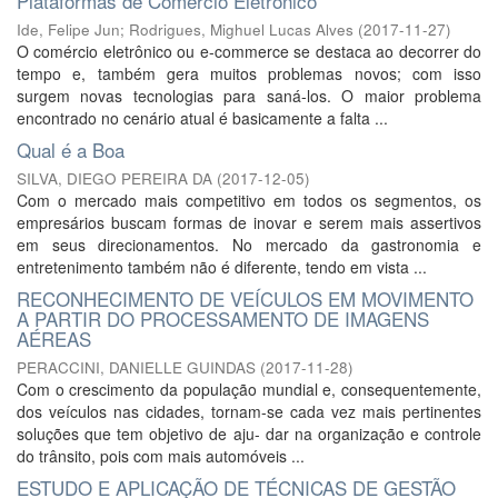
Plataformas de Comércio Eletrônico
Ide, Felipe Jun
;
Rodrigues, Mighuel Lucas Alves
(
2017-11-27
)
O comércio eletrônico ou e-commerce se destaca ao decorrer do
tempo e, também gera muitos problemas novos; com isso
surgem novas tecnologias para saná-los. O maior problema
encontrado no cenário atual é basicamente a falta ...
Qual é a Boa
SILVA, DIEGO PEREIRA DA
(
2017-12-05
)
Com o mercado mais competitivo em todos os segmentos, os
empresários buscam formas de inovar e serem mais assertivos
em seus direcionamentos. No mercado da gastronomia e
entretenimento também não é diferente, tendo em vista ...
RECONHECIMENTO DE VEÍCULOS EM MOVIMENTO
A PARTIR DO PROCESSAMENTO DE IMAGENS
AÉREAS
PERACCINI, DANIELLE GUINDAS
(
2017-11-28
)
Com o crescimento da população mundial e, consequentemente,
dos veículos nas cidades, tornam-se cada vez mais pertinentes
soluções que tem objetivo de aju- dar na organização e controle
do trânsito, pois com mais automóveis ...
ESTUDO E APLICAÇÃO DE TÉCNICAS DE GESTÃO