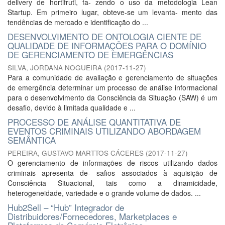
delivery de hortifruti, fa- zendo o uso da metodologia Lean
Startup. Em primeiro lugar, obteve-se um levanta- mento das
tendências de mercado e identificação do ...
DESENVOLVIMENTO DE ONTOLOGIA CIENTE DE
QUALIDADE DE INFORMAÇÕES PARA O DOMÍNIO
DE GERENCIAMENTO DE EMERGÊNCIAS
SILVA, JORDANA NOGUEIRA
(
2017-11-27
)
Para a comunidade de avaliação e gerenciamento de situações
de emergência determinar um processo de análise informacional
para o desenvolvimento da Consciência da Situação (SAW) é um
desafio, devido à limitada qualidade e ...
PROCESSO DE ANÁLISE QUANTITATIVA DE
EVENTOS CRIMINAIS UTILIZANDO ABORDAGEM
SEMÂNTICA
PEREIRA, GUSTAVO MARTTOS CÁCERES
(
2017-11-27
)
O gerenciamento de informações de riscos utilizando dados
criminais apresenta de- safios associados à aquisição de
Consciência Situacional, tais como a dinamicidade,
heterogeneidade, variedade e o grande volume de dados. ...
Hub2Sell – “Hub” Integrador de
Distribuidores/Fornecedores, Marketplaces e