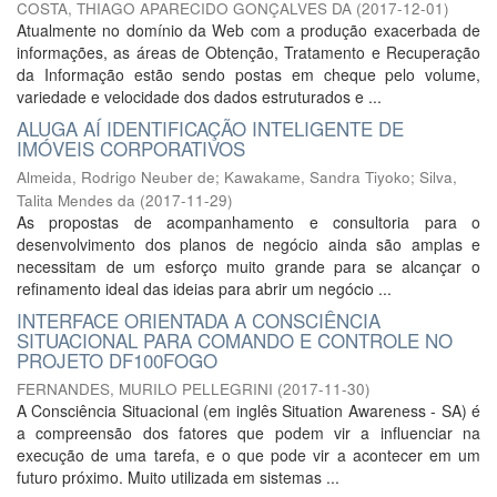
COSTA, THIAGO APARECIDO GONÇALVES DA
(
2017-12-01
)
Atualmente no domínio da Web com a produção exacerbada de
informações, as áreas de Obtenção, Tratamento e Recuperação
da Informação estão sendo postas em cheque pelo volume,
variedade e velocidade dos dados estruturados e ...
ALUGA AÍ IDENTIFICAÇÃO INTELIGENTE DE
IMÓVEIS CORPORATIVOS
Almeida, Rodrigo Neuber de
;
Kawakame, Sandra Tiyoko
;
Silva,
Talita Mendes da
(
2017-11-29
)
As propostas de acompanhamento e consultoria para o
desenvolvimento dos planos de negócio ainda são amplas e
necessitam de um esforço muito grande para se alcançar o
refinamento ideal das ideias para abrir um negócio ...
INTERFACE ORIENTADA A CONSCIÊNCIA
SITUACIONAL PARA COMANDO E CONTROLE NO
PROJETO DF100FOGO
FERNANDES, MURILO PELLEGRINI
(
2017-11-30
)
A Consciência Situacional (em inglês Situation Awareness - SA) é
a compreensão dos fatores que podem vir a influenciar na
execução de uma tarefa, e o que pode vir a acontecer em um
futuro próximo. Muito utilizada em sistemas ...