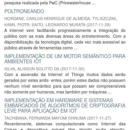
pesquisa realizada pela PwC (Pricewaterhouse ...
POLTRONEANDO
HORDANE, CARLOS HENRIQUE DE ALMEIDA
;
TYLISZCZAK,
KAMIL PIOTR
;
SAITO, LEONARDO MURATA
(
2017-11-28
)
A internet vem facilitando progressivamente a integração do
público com as mais diversas áreas do entretenimento. Com a
disponibilização da tecnologia digital, cada vez mais acessível ao
público através de ferramentas como ...
IMPLEMENTAÇÃO DE UM MOTOR SEMÂNTICO PARA
AMBIENTES IOT
SILVA, ALISSON SOLITTO DA
(
2017-11-30
)
Com a ascensão da Internet of Things muitos dados serão
gerados por estes ambi- entes, porém estes dados não possuem
nenhum nível semântico para que possam ser compreensíveis
não somente por humanos, mas também por máquinas ...
IMPLEMENTAÇÃO EM HARDWARE E SISTEMAS
EMBARCADOS DE ALGORITMOS DE CRIPTOGRAFIA
LEVE PARA APLICAÇÃO EM IOT
TACHIBANA, FERNANDA MAYUMI OHNUMA
(
2017-11-27
)
Recentemente, sistemas computacionais como Internet das
Coisas e dispositivos móveis têm atraído muita atenção,