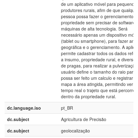
de um aplicativo móvel para pequenos
produtores rurais, afim de que qualque
pessoa possa fazer o gerenciamento d
propriedade sem precisar de softwares
máquinas de alta tecnologia. Será
necessário apenas um dispositivo móve
(tablet ou smartphone), para fazer anál
geográfica e o gerenciamento. A aplic
permite cadastrar todos os dados refer
a insumo, propriedade rural, e diversos
de pragas, para realizar a pulverização
usuário define o tamanho do raio para
possa ser feito um calculo e registrar n
mapa a área atingida, permitindo ver e
tempo real o trajeto que está percorre
dentro da propriedade rural.
dc.language.iso
pt_BR
dc.subject
Agricultura de Precisão
dc.subject
geolocalização