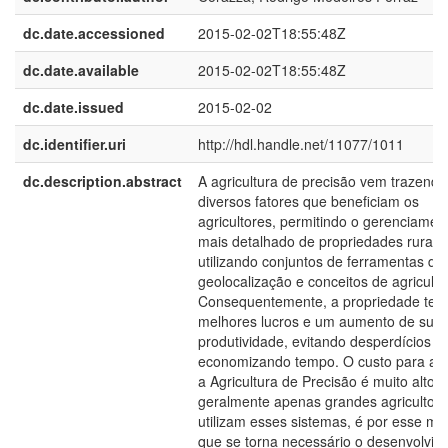
dc.date.accessioned
2015-02-02T18:55:48Z
dc.date.available
2015-02-02T18:55:48Z
dc.date.issued
2015-02-02
dc.identifier.uri
http://hdl.handle.net/11077/1011
dc.description.abstract
A agricultura de precisão vem trazendo
diversos fatores que beneficiam os
agricultores, permitindo o gerenciamen
mais detalhado de propriedades rurais,
utilizando conjuntos de ferramentas de
geolocalização e conceitos de agricultu
Consequentemente, a propriedade ter
melhores lucros e um aumento de sua
produtividade, evitando desperdícios e
economizando tempo. O custo para adq
a Agricultura de Precisão é muito alto,
geralmente apenas grandes agricultor
utilizam esses sistemas, é por esse mot
que se torna necessário o desenvolvim