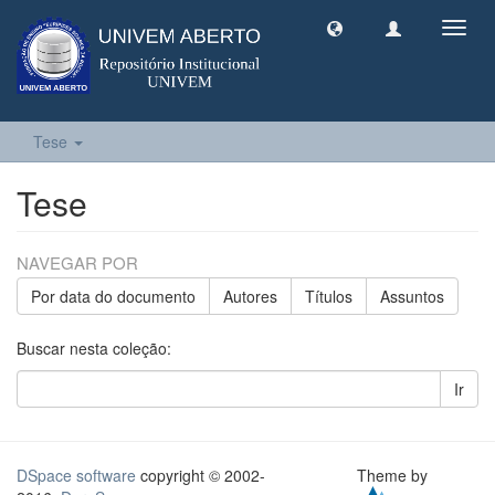
Toggl
navig
Tese
Tese
NAVEGAR POR
Por data do documento
Autores
Títulos
Assuntos
Buscar nesta coleção:
Ir
DSpace software
copyright © 2002-
Theme by