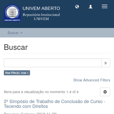
Toggl
navig
Buscar
Buscar
Ir
Has File(s): true ×
Show Advanced Filters
Itens para a visualização no momento 1-4 of 4
2º Simpósio de Trabalho de Conclusão de Curso -
Tecendo com Direitos
Resumos, Caderno
(
2019-11-29
)