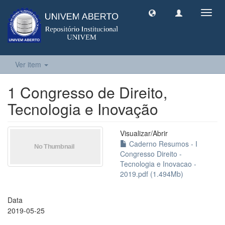
Toggl
navig
Ver item
1 Congresso de Direito,
Tecnologia e Inovação
Visualizar/
Abrir
Caderno Resumos - I
Congresso Direito -
Tecnologia e Inovacao -
2019.pdf (1.494Mb)
Data
2019-05-25