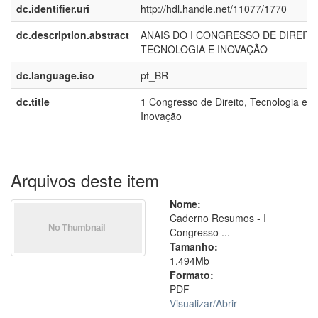
dc.identifier.uri
http://hdl.handle.net/11077/1770
dc.description.abstract
ANAIS DO I CONGRESSO DE DIREITO
TECNOLOGIA E INOVAÇÃO
dc.language.iso
pt_BR
dc.title
1 Congresso de Direito, Tecnologia e
Inovação
Arquivos deste item
Nome:
Caderno Resumos - I
Congresso ...
Tamanho:
1.494Mb
Formato:
PDF
Visualizar/
Abrir