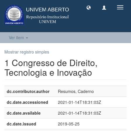
Toggl
navig
Ver item
Mostrar registro simples
1 Congresso de Direito,
Tecnologia e Inovação
dc.contributor.author
Resumos, Caderno
dc.date.accessioned
2021-01-14T18:31:03Z
dc.date.available
2021-01-14T18:31:03Z
dc.date.issued
2019-05-25