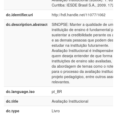
Curitiba: IESDE Brasil S.A., 2009. 172 p
dc.identifier.uri
http://hdl.handle.net/11077/1062
dc.description.abstract
SINOPSE: Manter a qualidade de uma
instituição de ensino é fundamental pa
sustentar a credibilidade perante os al
e as demais pessoas que podem desej
estudar na instituição futuramente.
Avaliação Institucional é indispensável 
quem deseja entender de que forma a
instituições de ensino são avaliadas, a
da abordagem de temas como o roteir
para o processo da avaliação institucion
projeto pedagógico, entre outros assun
relevantes.
dc.language.iso
pt_BR
dc.title
Avaliação Institucional
dc.type
Livro