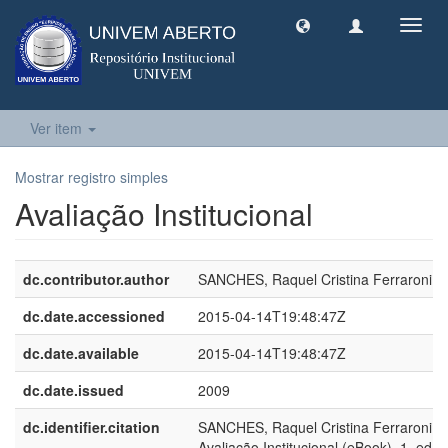
Toggl
navig
Ver item
Mostrar registro simples
Avaliação Institucional
dc.contributor.author
SANCHES, Raquel Cristina Ferraroni
dc.date.accessioned
2015-04-14T19:48:47Z
dc.date.available
2015-04-14T19:48:47Z
dc.date.issued
2009
dc.identifier.citation
SANCHES, Raquel Cristina Ferraroni.
Avaliação Institucional (eBook). 1. ed.