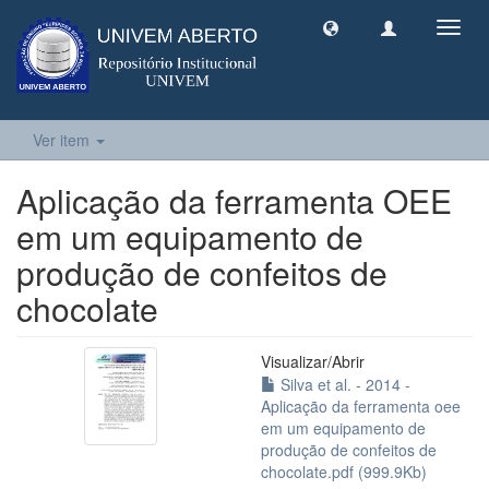
Toggl
navig
Ver item
Aplicação da ferramenta OEE
em um equipamento de
produção de confeitos de
chocolate
Visualizar/
Abrir
Silva et al. - 2014 -
Aplicação da ferramenta oee
em um equipamento de
produção de confeitos de
chocolate.pdf (999.9Kb)