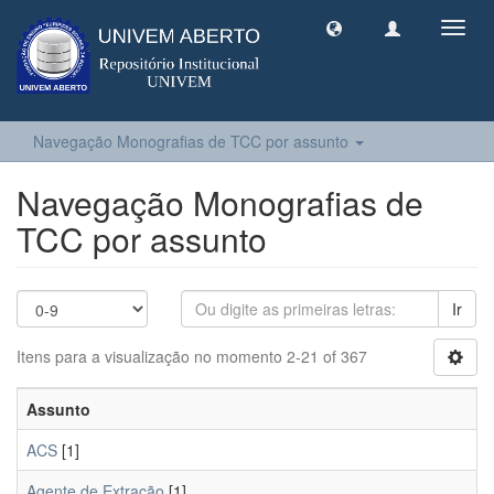
Toggl
navig
Navegação Monografias de TCC por assunto
Navegação Monografias de
TCC por assunto
Ir
Itens para a visualização no momento 2-21 of 367
Assunto
ACS
[1]
Agente de Extração
[1]