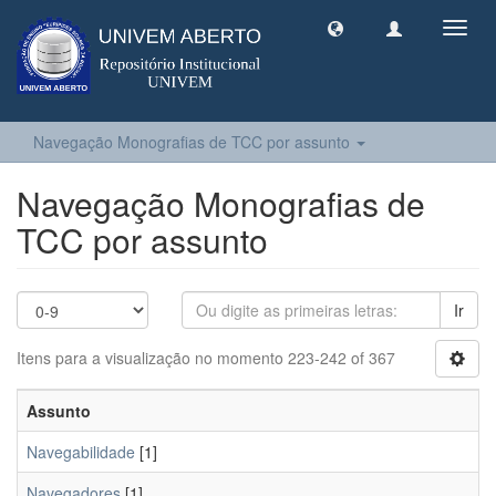
Toggl
navig
Navegação Monografias de TCC por assunto
Navegação Monografias de
TCC por assunto
Ir
Itens para a visualização no momento 223-242 of 367
Assunto
Navegabilidade
[1]
Navegadores
[1]