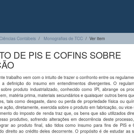
Ciências Contábeis
Monografias de TCC
Ver item
TO DE PIS E COFINS SOBRE
ÇÃO
te trabalho vem com o intuito de trazer o confronto entre os regulam
 a definição do insumo em entendimentos divergentes. O regula
 sobre produto industrializado, conhecido como IPI, abrange os pro
em, matéria prima, materiais secundários e quaisquer outros bens qu
ões, tais como desgaste, dano ou perda de propriedade física ou quí
e ação, diretamente, exercida sobre o produto em fabricação, ou vice-
amento do imposto de renda traz que, os bens que são utilizados dir
esso produtivo, sofrendo alterações em decorrência deste process
egrar ao produto final, são tidos como insumo para fins de PIS e
do direito ao crédito deles decorrente. O propósito é de estudar as 