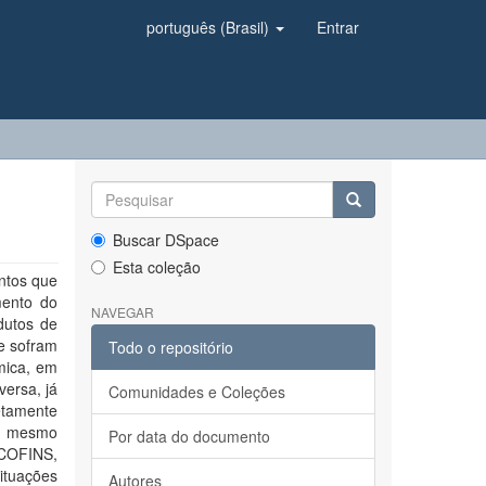
português (Brasil)
Entrar
Buscar DSpace
Esta coleção
entos que
mento do
NAVEGAR
dutos de
e sofram
Todo o repositório
mica, em
versa, já
Comunidades e Coleções
etamente
o, mesmo
Por data do documento
 COFINS,
situações
Autores