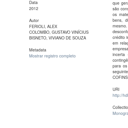
Data
que ger
2012
são con
os mate
bens, d
Autor
mesmo. 
FERIOLI, ALEX
desconf
COLOMBO, GUSTAVO VINÍCIUS
crédito 
BISNETO, VIVIANO DE SOUZA
em rela
empresa
Metadata
incerta
Mostrar registro completo
contingê
para os
seguint
COFINS
URI
http://h
Collecti
Monogra