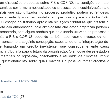
am discussões e debates sobre PIS e COFINS, na condição de mater
sumidos conforme a necessidade do processo de industrialização na 
riais que são utilizados no processo produtivo podem sofrer desg
iretamente ligados ao produto ou que fazem parte da industriali
O escopo do trabalho apresenta situações tributárias que trazem d
orto aos empresários, pelo simples fato que essas empresas podem 
inesperado, com algum produto que esta sendo utilizado no processo 
ção a PIS e COFINS, podendo também acontecer o inverso, de for
 apresente a seguinte concepção, executando uma interpretação de
 e tomando um crédito inexistente, que consequentemente cau
ncia tributária para o futuro da organização. O enfoque desse estudo 
 materiais de reposição, observando a atividade da empresa, impli
e questionamento sobre quais materiais é possível tomar créditos 
?
dl.handle.net/11077/1246
ons
fias de TCC
[76]