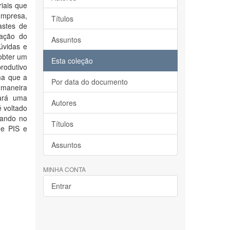
iais que
empresa,
Títulos
astes de
zação do
Assuntos
úvidas e
obter um
Esta coleção
produtivo
ma que a
Por data do documento
 maneira
sará uma
Autores
é voltado
cando no
Títulos
de PIS e
Assuntos
MINHA CONTA
Entrar