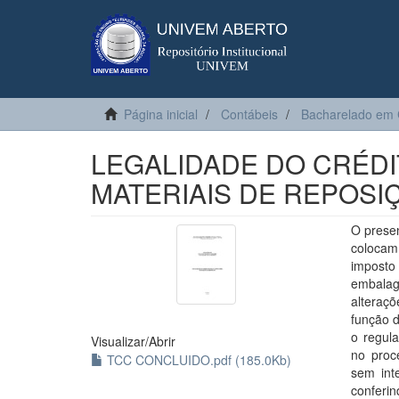
Página inicial
Contábeis
Bacharelado em 
LEGALIDADE DO CRÉDI
MATERIAIS DE REPOSI
O presen
colocam
imposto
embalag
alteraç
função d
o regul
Visualizar/
Abrir
no proc
TCC CONCLUIDO.pdf (185.0Kb)
sem int
conferin