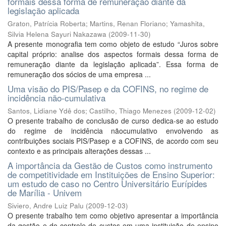
formais dessa forma de remuneração diante da
legislação aplicada
Graton, Patrícia Roberta
;
Martins, Renan Floriano
;
Yamashita,
Silvia Helena Sayuri Nakazawa
(
2009-11-30
)
A presente monografia tem como objeto de estudo “Juros sobre
capital próprio: analise dos aspectos formais dessa forma de
remuneração diante da legislação aplicada”. Essa forma de
remuneração dos sócios de uma empresa ...
Uma visão do PIS/Pasep e da COFINS, no regime de
incidência não-cumulativa
Santos, Lidiane Ydê dos
;
Castilho, Thiago Menezes
(
2009-12-02
)
O presente trabalho de conclusão de curso dedica-se ao estudo
do regime de incidência nãocumulativo envolvendo as
contribuições sociais PIS/Pasep e a COFINS, de acordo com seu
contexto e as principais alterações dessas ...
A importância da Gestão de Custos como instrumento
de competitividade em Instituições de Ensino Superior:
um estudo de caso no Centro Universitário Eurípides
de Marília - Univem
Siviero, Andre Luiz Palu
(
2009-12-03
)
O presente trabalho tem como objetivo apresentar a importância
da gestão e do controle de custos em uma instituição de ensino