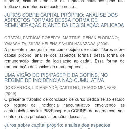
superior, visando amenizar os impactos causados pelo uso
ineficaz dos métodos de custeio neste ...
JUROS SOBRE CAPITAL PRÓPRIO: ANALISE DOS
ASPECTOS FORMAIS DESSA FORMA DE
REMUNERAÇÃO DIANTE DA LEGISLAÇÃO APLICADA
GRATON, PATRÍCIA ROBERTA
;
MARTINS, RENAN FLORIANO
;
YAMASHITA, SILVIA HELENA SAYURI NAKAZAWA
(
2009
)
A presente monografia tem como objeto de estudo “Juros sobre
capital próprio: analise dos aspectos formais dessa forma de
remuneração diante da legislação aplicada”. Essa forma de
remuneração dos sócios de uma empresa ...
UMA VISÃO DO PIS/PASEP E DA COFINS, NO
REGIME DE INCIDÊNCIA NÃO-CUMULATIVA
DOS SANTOS, LIDIANE YDÊ
;
CASTILHO, THIAGO MENEZES
(
2009
)
O presente trabalho de conclusão de curso dedica-se ao estudo
do regime de incidência nãocumulativo envolvendo as
contribuições sociais PIS/Pasep e a COFINS, de acordo com seu
contexto e as principais alterações dessas ...
Juros sobre capital próprio: analise dos aspectos