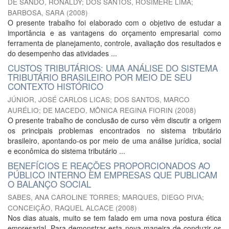
DE SANDO, RONALDY
;
DOS SANTOS, ROSIMERE LIMA
;
BARBOSA, SARA
(
2008
)
O presente trabalho foi elaborado com o objetivo de estudar a
importância e as vantagens do orçamento empresarial como
ferramenta de planejamento, controle, avaliação dos resultados e
do desempenho das atividades ...
CUSTOS TRIBUTÁRIOS: UMA ANÁLISE DO SISTEMA
TRIBUTÁRIO BRASILEIRO POR MEIO DE SEU
CONTEXTO HISTÓRICO
JÚNIOR, JOSÉ CARLOS LICAS
;
DOS SANTOS, MARCO
AURÉLIO
;
DE MACEDO, MÔNICA REGINA FIORIN
(
2008
)
O presente trabalho de conclusão de curso vêm discutir a origem
os principais problemas encontrados no sistema tributário
brasileiro, apontando-os por meio de uma análise jurídica, social
e econômica do sistema tributário ...
BENEFÍCIOS E REAÇÕES PROPORCIONADOS AO
PÚBLICO INTERNO EM EMPRESAS QUE PUBLICAM
O BALANÇO SOCIAL
SABES, ANA CAROLINE TORRES
;
MARQUES, DIEGO PIVA
;
CONCEIÇÃO, RAQUEL ALCACE
(
2008
)
Nos dias atuais, muito se tem falado em uma nova postura ética
empresarial. Para demonstrar esta nova maneira de conduzir os