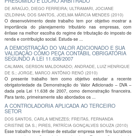
PRESUMIDO E LUCRO ARBITRADO
DE ARAÚJO, DIEGO FERREIRA
;
ULTRAMARI, JOCIANE
IZILDINHA
;
DOS SANTOS, JOELMA MÁRCIA MENDES
(
2010
)
O desenvolvimento deste trabalho tem por objetivo mostrar a
importância do planejamento tributário nas empresas, com
ênfase na melhor escolha do regime de tributação do imposto de
renda e contribuição social. Estuda-se ...
A DEMOSTRAÇÃO DO VALOR ADICIONADO E SUA
VALIDAÇÃO COMO PEÇA CONTÁBIL OBRIGATÓRIA
SEGUNDO A LEI 11.638/2007
CALIMAN, GERSON MALDONADO
;
ANDRADE, LUIZ HENRIQUE
DE S.
;
JORGE, MARCO ANTÔNIO RENÓ
(
2010
)
O presente trabalho tem como objetivo estudar a recente
obrigatoriedade da Demonstração do Valor Adicionado – DVA –
dada pela Lei 11.638 de 2007, como demonstração financeira.
Para tanto, primeiramente são abordados os ...
A CONTROLADORIA APLICADA AO TERCEIRO
SETOR
DOS SANTOS, CARLA MENEZES
;
FREITAS, FERNANDA
CRISTINE DA S.
;
PIRES, PATRÍCIA GONÇALVES SOUZA
(
2010
)
Esse trabalho teve ênfase de estudar empresa sem fins lucrativos