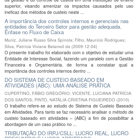
superior, visando amenizar os impactos causados pelo uso
ineficaz dos métodos de custeio neste ...
A importância dos controles internos e gerenciais nas
entidades do Terceiro Setor para gestão adequada.
Ênfase no Fluxo de Caixa
Muniz, Juliane Russo Silva Spínola
;
Filho, Maurício Rodrigues
;
Silva, Patrícia Viviane Belamoli da
(
2009-12-04
)
O presente trabalho foi elaborado com o objetivo de estudar uma
Entidade de Interesse Social, fazendo um paralelo com a Gestão
Financeira e Orçamentária, de forma a constatar qual a
importância dos controles internos dentro ...
DO SISTEMA DE CUSTEIO BASEADO EM
ATIVIDADES (ABC): UMA ANÁLISE PRÁTICA
CUPERTINO, FÁBIO GREGÓRIO
;
VICENTE, LUCIANA PATRÍCIA
DOS SANTOS
;
PINTO, NATÁLIA CRISTINA FIGUEIREDO
(
2010
)
O trabalho refere-se ao estudo do Sistema de Custeio Baseado
em Atividades. Para tanto se faz necessário analisar o método de
custeio baseado em atividades – (ABC) a fim de possibilitar a
abordagem de um caso prático no ...
TRIBUTAÇÃO DO IRPJ/CSLL: LUCRO REAL, LUCRO