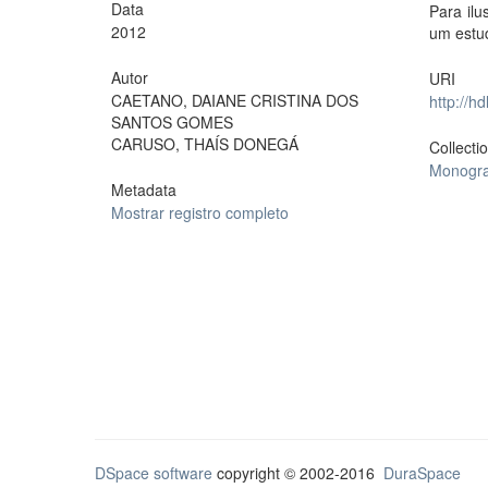
Data
Para il
2012
um estu
Autor
URI
CAETANO, DAIANE CRISTINA DOS
http://h
SANTOS GOMES
CARUSO, THAÍS DONEGÁ
Collecti
Monogra
Metadata
Mostrar registro completo
DSpace software
copyright © 2002-2016
DuraSpace