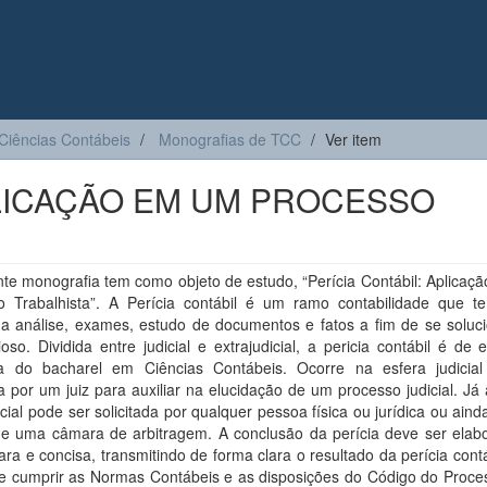
Ciências Contábeis
Monografias de TCC
Ver item
PLICAÇÃO EM UM PROCESSO
te monografia tem como objeto de estudo, “Perícia Contábil: Aplicaç
o Trabalhista”. A Perícia contábil é um ramo contabilidade que 
o a análise, exames, estudo de documentos e fatos a fim de se soluc
igioso. Dividida entre judicial e extrajudicial, a pericia contábil é de
va do bacharel em Ciências Contábeis. Ocorre na esfera judicia
da por um juiz para auxiliar na elucidação de um processo judicial. Já 
icial pode ser solicitada por qualquer pessoa física ou jurídica ou ain
 de uma câmara de arbitragem. A conclusão da perícia deve ser elab
ara e concisa, transmitindo de forma clara o resultado da perícia cont
e cumprir as Normas Contábeis e as disposições do Código do Process