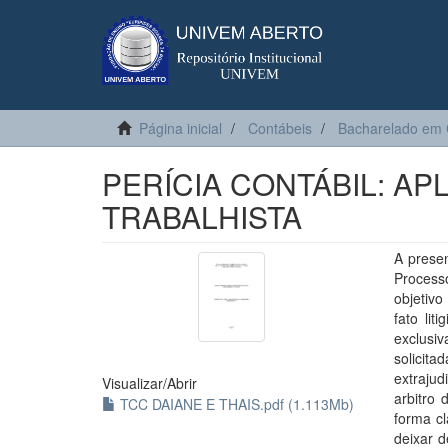
Página inicial
Contábeis
Bacharelado em 
PERÍCIA CONTÁBIL: A
TRABALHISTA
A presen
Process
objetiv
fato lit
exclusi
solicita
extrajud
Visualizar/
Abrir
arbitro
TCC DAIANE E THAIS.pdf (1.113Mb)
forma cl
deixar d