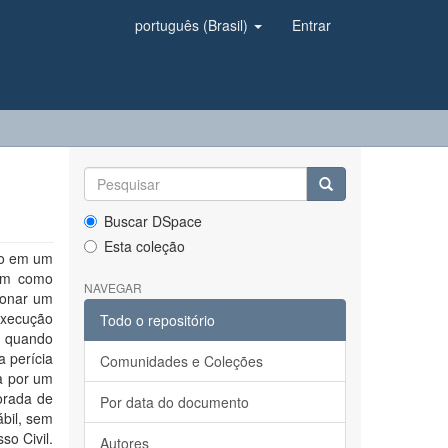
português (Brasil)
Entrar
Buscar DSpace
Esta coleção
ão em um
tem como
NAVEGAR
ionar um
 execução
Todo o repositório
l quando
a perícia
Comunidades e Coleções
da por um
orada de
Por data do documento
ábil, sem
o Civil.
Autores