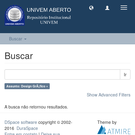
Toggl
navig
Buscar
Buscar
Ir
Assunto: Design GrÃ¡fico ×
Show Advanced Filters
A busca não retornou resultados.
DSpace software
copyright © 2002-
Theme by
2016
DuraSpace
Entre em contato
|
Deixe sua