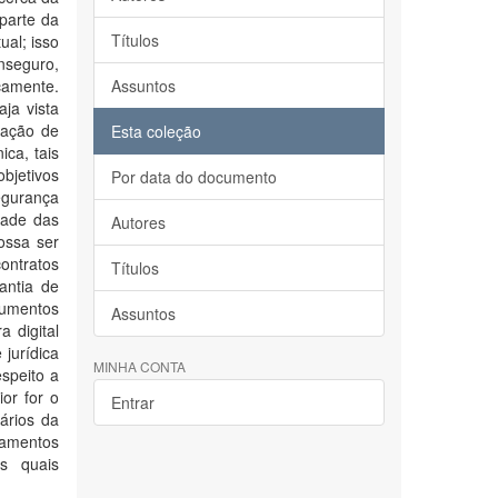
 parte da
Títulos
ual; isso
nseguro,
camente.
Assuntos
aja vista
cação de
Esta coleção
ica, tais
objetivos
Por data do documento
egurança
idade das
Autores
ossa ser
ontratos
Títulos
antia de
cumentos
Assuntos
 digital
 jurídica
MINHA CONTA
espeito a
or for o
Entrar
ários da
pamentos
as quais