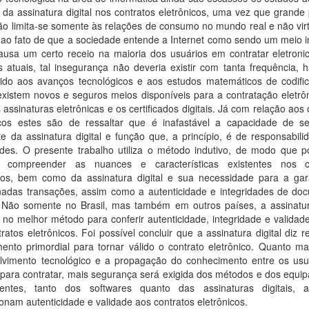
 da assinatura digital nos contratos eletrônicos, uma vez que grande
o limita-se somente às relações de consumo no mundo real e não virt
 ao fato de que a sociedade entende a Internet como sendo um meio i
ausa um certo receio na maioria dos usuários em contratar eletroni
 atuais, tal insegurança não deveria existir com tanta frequência, h
ido aos avanços tecnológicos e aos estudos matemáticos de codifi
xistem novos e seguros meios disponíveis para a contratação eletrôn
assinaturas eletrônicas e os certificados digitais. Já com relação aos 
icos estes são de ressaltar que é inafastável a capacidade de s
te da assinatura digital e função que, a princípio, é de responsabil
ades. O presente trabalho utiliza o método indutivo, de modo que p
l compreender as nuances e características existentes nos c
icos, bem como da assinatura digital e sua necessidade para a gar
nadas transações, assim como a autenticidade e integridades de do
s. Não somente no Brasil, mas também em outros países, a assinatura
 no melhor método para conferir autenticidade, integridade e validade
ratos eletrônicos. Foi possível concluir que a assinatura digital diz r
nto primordial para tornar válido o contrato eletrônico. Quanto mai
lvimento tecnológico e a propagação do conhecimento entre os usu
 para contratar, mais segurança será exigida dos métodos e dos equi
tentes, tanto dos softwares quanto das assinaturas digitais, 
onam autenticidade e validade aos contratos eletrônicos.