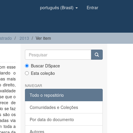
português (Brasil)
Entrar
strado
2013
Ver item
Buscar DSpace
com esse
ciando o
Esta coleção
nas mais
direito,
NAVEGAR
validade
Todo o repositório
-se que o
arece de
Comunidades e Coleções
o se faz
s são os
Por data do documento
adas via
m toda a
Autores
cerca da