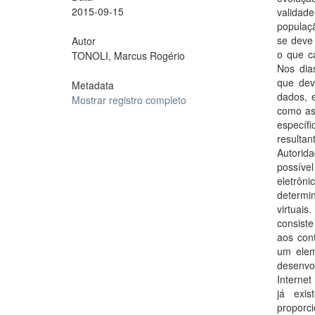
2015-09-15
validade
populaçã
se deve
Autor
o que c
TONOLI, Marcus Rogério
Nos dias
que dev
Metadata
dados, e
Mostrar registro completo
como as 
específ
resultan
Autorid
possíve
eletrôn
determi
virtuai
consiste
aos cont
um eleme
desenvo
Internet
já exis
proporci