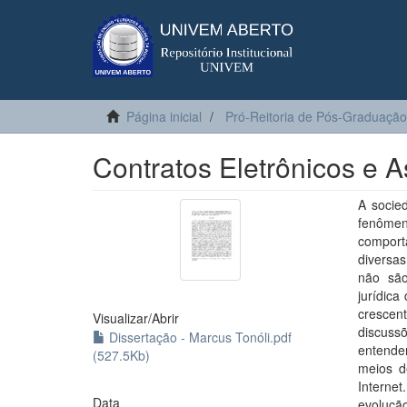
Página inicial
Pró-Reitoria de Pós-Graduação
Contratos Eletrônicos e A
A socie
fenômen
comport
diversas
não são
jurídica
crescen
Visualizar/
Abrir
discuss
Dissertação - Marcus Tonóli.pdf
entende
(527.5Kb)
meios d
Interne
Data
evolução