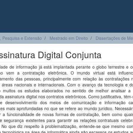
, Pesquisa e Extensão
Mestrado em Direito
Dissertações de Me
ssinatura Digital Conjunta
dade de informação já está implantada perante o globo terrestre e 
o vem a contratação eletrônica. O mundo virtual está influen
amento das pessoas, principalmente com relação às contratações 
 áreas nacionais e internacionais. Com o avanço da tecnologia e do 
 muitos os estudos elaborados no sentido de melhor analisar a 
 da assinatura digital nos contratos eletrônicos. Como justificativa, têm
te desenvolvimento dos meios de comunicação e informação c
ões mais aprofundadas no que se refere ao mundo jurídico. Necessári
r a funcionalidade de novas formas de contratação, bem como quai
e segurança existentes para garantir as relações contratuais celebr
t. No que diz respeito à problematização, entende-se que mesmo co
 tecnológica na área de informática ainda são escassos os estudos a