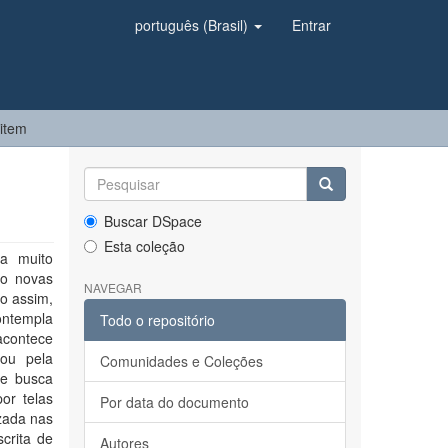
português (Brasil)
Entrar
 item
Buscar DSpace
Esta coleção
fa muito
do novas
NAVEGAR
o assim,
ontempla
Todo o repositório
 acontece
iou pela
Comunidades e Coleções
 e busca
por telas
Por data do documento
izada nas
crita de
Autores