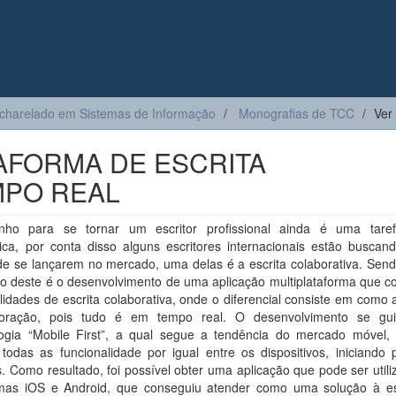
charelado em Sistemas de Informação
Monografias de TCC
Ver
TAFORMA DE ESCRITA
MPO REAL
ho para se tornar um escritor profissional ainda é uma tare
tica, por conta disso alguns escritores internacionais estão buscan
de se lançarem no mercado, uma delas é a escrita colaborativa. Send
vo deste é o desenvolvimento de uma aplicação multiplataforma que c
lidades de escrita colaborativa, onde o diferencial consiste em como
oração, pois tudo é em tempo real. O desenvolvimento se gu
ogia “Mobile First”, a qual segue a tendência do mercado móvel,
todas as funcionalidade por igual entre os dispositivos, iniciando 
 Como resultado, foi possível obter uma aplicação que pode ser util
rmas iOS e Android, que conseguiu atender como uma solução à es