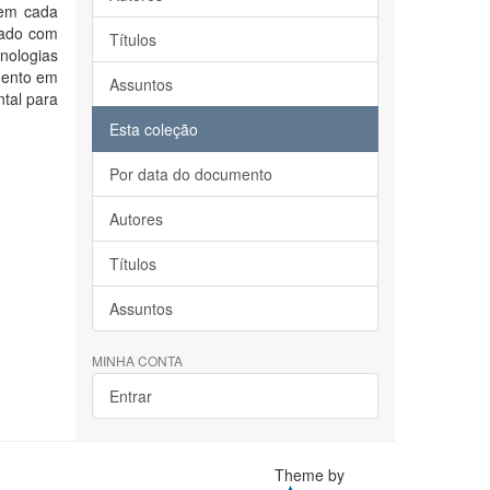
o em cada
orado com
Títulos
nologias
mento em
Assuntos
ntal para
Esta coleção
Por data do documento
Autores
Títulos
Assuntos
MINHA CONTA
Entrar
Theme by