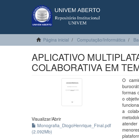
Página inicial
Computação/Informática
Ba
APLICATIVO MULTIPLA
COLABORATIVA EM TE
O camin
burocrá
formas 
o objeti
funciona
a colab
metodol
Visualizar/
Abrir
atender 
Monografia_DiogoHenrique_Final.pdf
menores.
(2.092Mb)
platafo