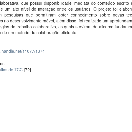
olaborativa, que possui disponibilidade imediata do conteúdo escrit
 e um alto nível de interação entre os usuários. O projeto foi elab
 pesquisas que permitiram obter conhecimento sobre novas tec
es no desenvolvimento móvel, além disso, foi realizado um aprofunda
gias de trabalho colaborativo, as quais serviram de alicerce fundame
o de um método de colaboração eficiente.
dl.handle.net/11077/1374
ons
fias de TCC
[72]