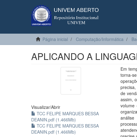
Página inicial
Computação/Informática
Ba
APLICANDO A LINGUAG
Em temp
torna-s
operaçõe
precisa,
de venda
assim, 
volume 
Visualizar/
Abrir
organiza
TCC FELIPE MARQUES BESSA
análise
DEANIN.pdf (1.466Mb)
process
TCC FELIPE MARQUES BESSA
atenden
DEANIN.pdf (1.466Mb)
precise 