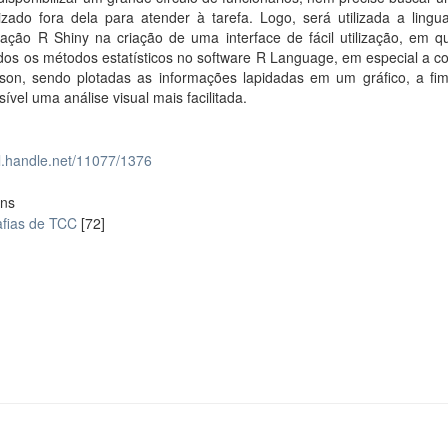
lizado fora dela para atender à tarefa. Logo, será utilizada a ling
ação R Shiny na criação de uma interface de fácil utilização, em q
os os métodos estatísticos no software R Language, em especial a co
son, sendo plotadas as informações lapidadas em um gráfico, a fi
sível uma análise visual mais facilitada.
dl.handle.net/11077/1376
ons
fias de TCC
[72]