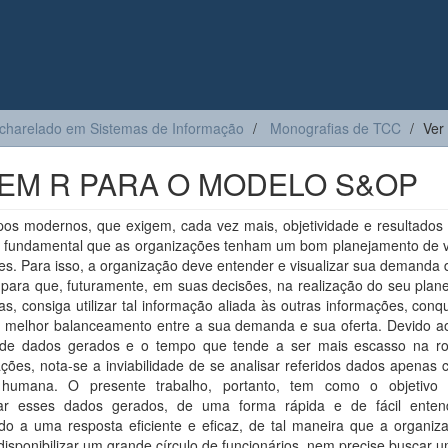
charelado em Sistemas de Informação
Monografias de TCC
Ver
EM R PARA O MODELO S&OP
os modernos, que exigem, cada vez mais, objetividade e resultados e
e fundamental que as organizações tenham um bom planejamento de 
s. Para isso, a organização deve entender e visualizar sua demanda 
 para que, futuramente, em suas decisões, na realização do seu plan
s, consiga utilizar tal informação aliada às outras informações, conq
o melhor balanceamento entre a sua demanda e sua oferta. Devido a
de dados gerados e o tempo que tende a ser mais escasso na ro
ções, nota-se a inviabilidade de se analisar referidos dados apenas
 humana. O presente trabalho, portanto, tem como o objetivo p
ar esses dados gerados, de uma forma rápida e de fácil enten
do a uma resposta eficiente e eficaz, de tal maneira que a organiz
disponibilizar um grande círculo de funcionários, nem precise buscar u