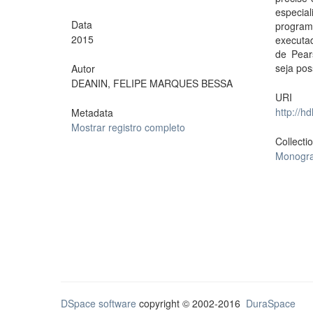
especia
Data
program
2015
executad
de Pear
seja pos
Autor
DEANIN, FELIPE MARQUES BESSA
URI
http://h
Metadata
Mostrar registro completo
Collecti
Monogra
DSpace software
copyright © 2002-2016
DuraSpace