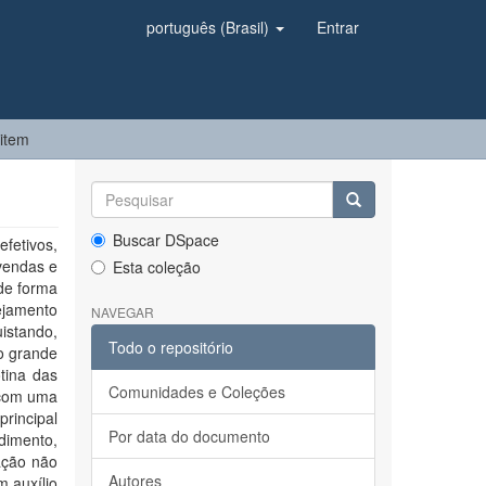
português (Brasil)
Entrar
 item
Buscar DSpace
fetivos,
vendas e
Esta coleção
de forma
ejamento
NAVEGAR
uistando,
Todo o repositório
o grande
tina das
Comunidades e Coleções
 com uma
rincipal
Por data do documento
dimento,
ação não
Autores
m auxílio