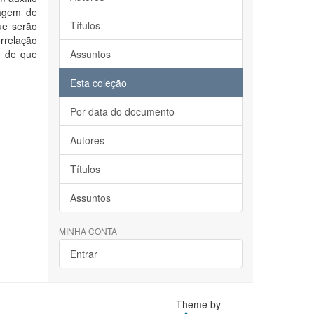
uagem de
Títulos
ue serão
rrelação
m de que
Assuntos
Esta coleção
Por data do documento
Autores
Títulos
Assuntos
MINHA CONTA
Entrar
Theme by