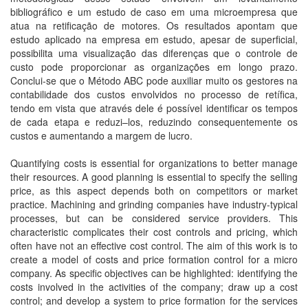
bibliográfico e um estudo de caso em uma microempresa que
atua na retificação de motores. Os resultados apontam que
estudo aplicado na empresa em estudo, apesar de superficial,
possibilita uma visualização das diferenças que o controle de
custo pode proporcionar as organizações em longo prazo.
Conclui-se que o Método ABC pode auxiliar muito os gestores na
contabilidade dos custos envolvidos no processo de retífica,
tendo em vista que através dele é possível identificar os tempos
de cada etapa e reduzi–los, reduzindo consequentemente os
custos e aumentando a margem de lucro.
Quantifying costs is essential for organizations to better manage
their resources. A good planning is essential to specify the selling
price, as this aspect depends both on competitors or market
practice. Machining and grinding companies have industry-typical
processes, but can be considered service providers. This
characteristic complicates their cost controls and pricing, which
often have not an effective cost control. The aim of this work is to
create a model of costs and price formation control for a micro
company. As specific objectives can be highlighted: identifying the
costs involved in the activities of the company; draw up a cost
control; and develop a system to price formation for the services