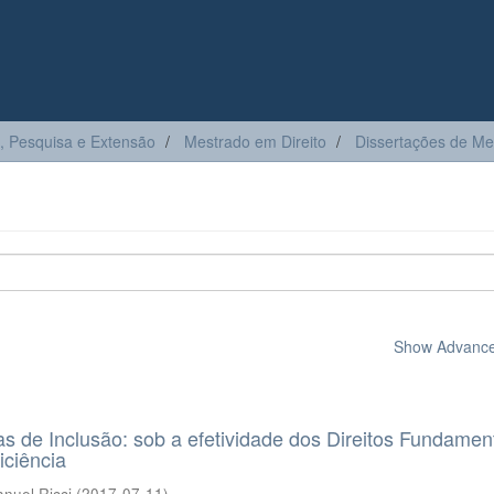
, Pesquisa e Extensão
Mestrado em Direito
Dissertações de Me
Show Advanced
cas de Inclusão: sob a efetividade dos Direitos Fundamen
iciência
nuel Ricci
(
2017-07-11
)