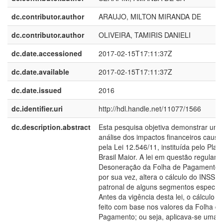
dc.contributor.author
ARAUJO, MILTON MIRANDA DE
dc.contributor.author
OLIVEIRA, TAMIRIS DANIELI
dc.date.accessioned
2017-02-15T17:11:37Z
dc.date.available
2017-02-15T17:11:37Z
dc.date.issued
2016
dc.identifier.uri
http://hdl.handle.net/11077/1566
dc.description.abstract
Esta pesquisa objetiva demonstrar um
análise dos impactos financeiros caus
pela Lei 12.546/11, instituída pelo Plan
Brasil Maior. A lei em questão regulam
Desoneração da Folha de Pagamento, 
por sua vez, altera o cálculo do INSS
patronal de alguns segmentos específi
Antes da vigência desta lei, o cálculo e
feito com base nos valores da Folha de
Pagamento; ou seja, aplicava-se uma