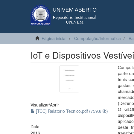
Página inicial
Computação/Informática
Ba
IoT e Dispositivos Vestív
Computa
parte da
tênis c
gastas 
chamado
mercado
(Dezenov
Visualizar/
Abrir
O GLOB
[TCC] Relatorio Tecnico.pdf (759.6Kb)
disposit
aplicado
Data
deste t
2016
transfor