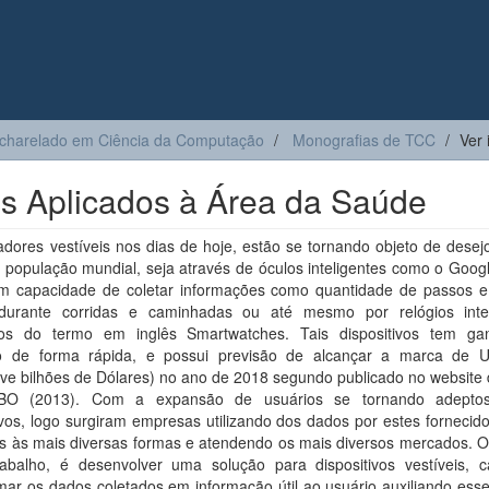
charelado em Ciência da Computação
Monografias de TCC
Ver 
eis Aplicados à Área da Saúde
dores vestíveis nos dias de hoje, estão se tornando objeto de desej
 população mundial, seja através de óculos inteligentes como o Goog
om capacidade de coletar informações como quantidade de passos e 
durante corridas e caminhadas ou até mesmo por relógios intel
s do termo em inglês Smartwatches. Tais dispositivos tem g
 de forma rápida, e possui previsão de alcançar a marca de 
e bilhões de Dólares) no ano de 2018 segundo publicado no website d
O (2013). Com a expansão de usuários se tornando adeptos
ivos, logo surgiram empresas utilizando dos dados por estes fornecid
s às mais diversas formas e atendendo os mais diversos mercados. O 
rabalho, é desenvolver uma solução para dispositivos vestíveis, 
mar os dados coletados em informação útil ao usuário auxiliando ess