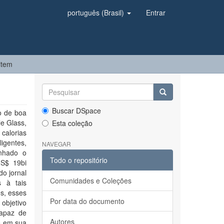
português (Brasil)
Entrar
item
Buscar DSpace
o de boa
le Glass,
Esta coleção
calorias
igentes,
NAVEGAR
anhado o
Todo o repositório
US$ 19bi
o jornal
Comunidades e Coleções
 à tais
os, esses
Por data do documento
objetivo
capaz de
Autores
e em sua