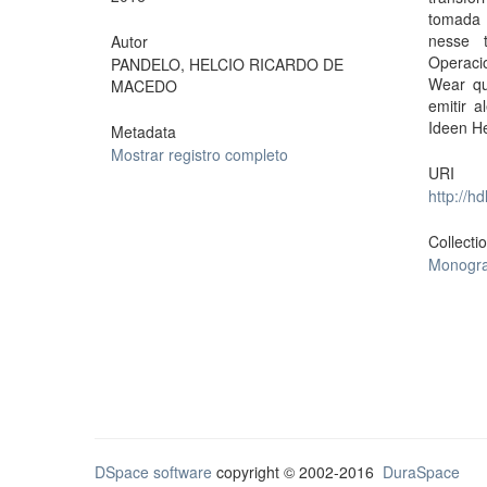
tomada 
nesse 
Autor
Operaci
PANDELO, HELCIO RICARDO DE
Wear que
MACEDO
emitir 
Ideen He
Metadata
Mostrar registro completo
URI
http://h
Collecti
Monogra
DSpace software
copyright © 2002-2016
DuraSpace