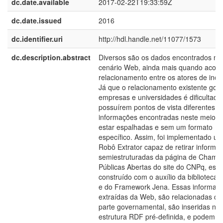
dc.date.available
2017-02-22T19:33:59Z
dc.date.issued
2016
dc.identifier.uri
http://hdl.handle.net/11077/1573
dc.description.abstract
Diversos são os dados encontrados no
cenário Web, ainda mais quando acont
relacionamento entre os atores de ino
Já que o relacionamento existente gov
empresas e universidades é dificultado
possuírem pontos de vista diferentes e
informações encontradas neste meio 
estar espalhadas e sem um formato
específico. Assim, foi implementado u
Robô Extrator capaz de retirar informa
semiestruturadas da página de Chama
Públicas Abertas do site do CNPq, este 
construído com o auxílio da biblioteca 
e do Framework Jena. Essas informaç
extraídas da Web, são relacionadas c
parte governamental, são inseridas na
estrutura RDF pré-definida, e podem s