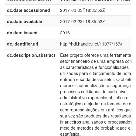
dc.date.accessioned
2017-02-23T18:35:52Z
dc.date.available
2017-02-23T18:35:52Z
dc.date.issued
2016
dc.identifier.uri
http://hdl.handle.net/11077/1574
dc.description.abstract
Este projeto oferece uma ferramenta p
setor financeiro de uma empresa com 
as características e funcionalidades
utilizadas para o lançamento de notas 
entrada e saída desse setor. O objetivo
oferecer automatização e segurança d
processos cotidianos de cada nível
administrativo (operacional, tático e
estratégico) e ajudar na tomada de dec
com representações em gráficos que, 
sua vez são produtos dos resultados
financeiros analisados e processados p
meio de métodos de probabilidade e
estatística.