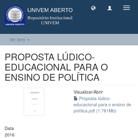
Toggl
navig
Ver item
PROPOSTA LÚDICO-
EDUCACIONAL PARA O
ENSINO DE POLÍTICA
Visualizar/
Abrir
Proposta lúdico-
educacional para o ensino de
política.pdf (1.781Mb)
Data
2016