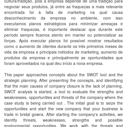
cultura/tradição, pois a empresa depende de uma tradição para
negociar seus produtos, já entre as fraquezas a mais relevante
encontrada foi à falta de marketing na qual causa
desconhecimento da empresa no ambiente, com isso
executamos planos estratégicos para minimizar ameaças e
eliminar fraquezas, é importante destacar que durante este
período sempre ficamos atento em manter ou potencializar as
forças. Após executar planos foi possível mostrar resultados
como o aumento de clientes durante os três primeiros meses de
vida da empresa e principais métodos de marketing, aumento de
produtos da empresa e principalmente as oportunidades que
foram aproveitados na qual deu início a nova empresa.
This paper approaches concepts about the SWOT tool and the
strategic planning. After presenting the concepts, and identifying
that the main causes of company closure is the lack of planning,
SWOT analysis is started, a tool to evaluate the strengths and
weaknesses, opportunities and threats of the company where the
case study is being carried out . The initial goal is to seize the
opportunities and start the new company that your business is
trade in bridal gowns. After starting the company's activities, we
identify threats, weaknesses, strengths and possible
environmental opportunities. We work with the threats and