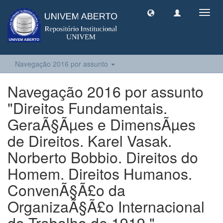
Toggl
navig
Navegação 2016 por assunto
Navegação 2016 por assunto
"Direitos Fundamentais.
GeraÃ§Ãµes e DimensÃµes
de Direitos. Karel Vasak.
Norberto Bobbio. Direitos do
Homem. Direitos Humanos.
ConvenÃ§Ã£o da
OrganizaÃ§Ã£o Internacional
do Trabalho de 1919."