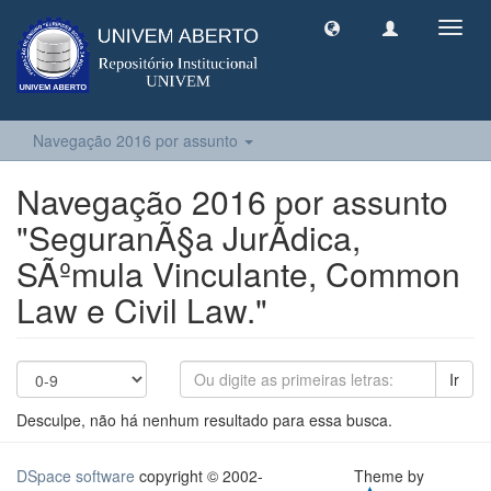
Toggl
navig
Navegação 2016 por assunto
Navegação 2016 por assunto
"SeguranÃ§a JurÃ­dica,
SÃºmula Vinculante, Common
Law e Civil Law."
Ir
Desculpe, não há nenhum resultado para essa busca.
DSpace software
copyright © 2002-
Theme by