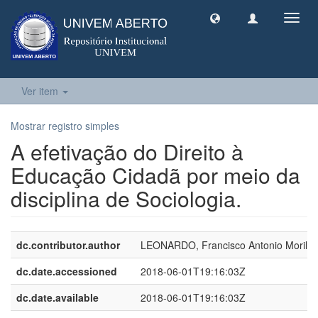
Toggl
navig
Ver item
Mostrar registro simples
A efetivação do Direito à
Educação Cidadã por meio da
disciplina de Sociologia.
dc.contributor.author
LEONARDO, Francisco Antonio Morilh
dc.date.accessioned
2018-06-01T19:16:03Z
dc.date.available
2018-06-01T19:16:03Z