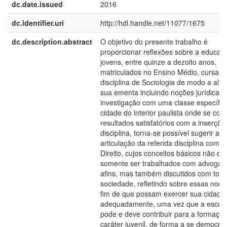
dc.date.issued
2016
dc.identifier.uri
http://hdl.handle.net/11077/1675
dc.description.abstract
O objetivo do presente trabalho é
proporcionar reflexões sobre a educaç
jovens, entre quinze a dezoito anos,
matriculados no Ensino Médio, cursand
disciplina de Sociologia de modo a alte
sua ementa incluindo noções jurídicas.
investigação com uma classe específic
cidade do interior paulista onde se col
resultados satisfatórios com a inserção
disciplina, torna-se possível sugerir a
articulação da referida disciplina com o
Direito, cujos conceitos básicos não d
somente ser trabalhados com advogad
afins, mas também discutidos com toda
sociedade, refletindo sobre essas noçõ
fim de que possam exercer sua cidada
adequadamente, uma vez que a escol
pode e deve contribuir para a formaçã
caráter juvenil, de forma a se democrat