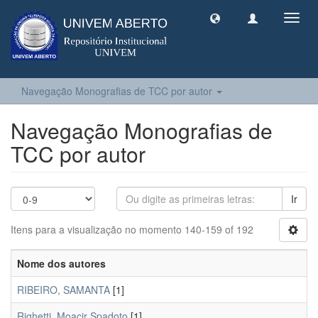
Toggl
navig
Navegação Monografias de TCC por autor
Navegação Monografias de
TCC por autor
Ir
Itens para a visualização no momento 140-159 of 192
Nome dos autores
RIBEIRO, SAMANTA
[1]
Righetti, Moacir Spadoto
[1]