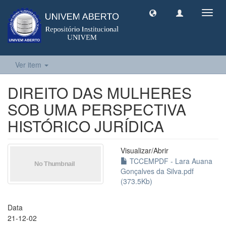
Toggl
navig
Ver item
DIREITO DAS MULHERES
SOB UMA PERSPECTIVA
HISTÓRICO JURÍDICA
Visualizar/
Abrir
TCCEMPDF - Lara Auana
Gonçalves da Silva.pdf
(373.5Kb)
Data
21-12-02