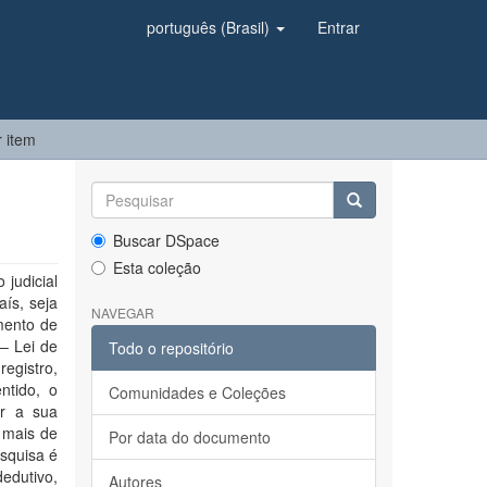
português (Brasil)
Entrar
r item
Buscar DSpace
Esta coleção
 judicial
aís, seja
NAVEGAR
mento de
 – Lei de
Todo o repositório
egistro,
ntido, o
Comunidades e Coleções
er a sua
 mais de
Por data do documento
esquisa é
dedutivo,
Autores