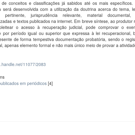
o de conceitos e classificações já sabidos até os mais específicos.
a será desenvolvida com a utilização da doutrina acerca do tema, le
l pertinente, jurisprudência relevante, material documental, 
izadas e textos publicados na internet. Em breve síntese, ao produtor 
pleitear o acesso à recuperação judicial, pode comprovar o exer
e por período igual ou superior que expressa à lei recuperacional, 
esente de forma tempestiva documentação probatória, sendo o regist
l, apenas elemento formal e não mais único meio de provar a atividad
dl.handle.net/11077/2083
ons
publicados em periódicos
[4]