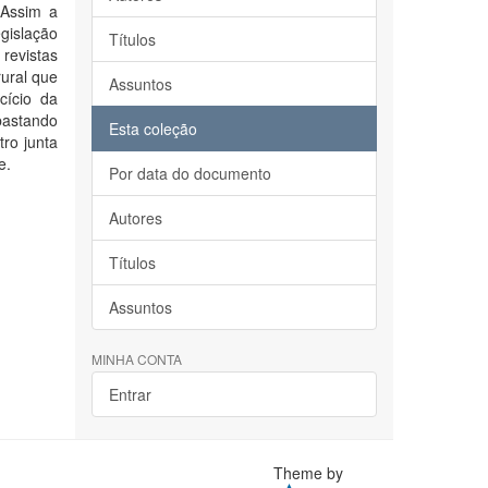
 Assim a
gislação
Títulos
revistas
rural que
Assuntos
cício da
bastando
Esta coleção
ro junta
e.
Por data do documento
Autores
Títulos
Assuntos
MINHA CONTA
Entrar
Theme by