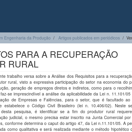
m Engenharia da Produção
Artigos publicados em periódicos
Ve
TOS PARA A RECUPERAÇÃO
OR RURAL
te trabalho versa sobre a Análise dos Requisitos para a recuperação
tor rural, visto a expressiva participação do setor na economia do p
ução, geração de empregos diretos e indiretos, como para o recolhi
, faz-se imprescindível a análise da aplicabilidade da Lei n. 11.101/05
ação de Empresas e Falências, para o setor, que é facultado ao r
e estabelece o Código Civil Brasileiro (lei n. 10.406/02). Neste se
o desta pesquisa, é identificar se a fim do produtor rural requer
ção judicial, o mesmo precisa estar inscrito na Junta Comercial por
s, conforme determina o caput do artigo 47, da Lei n.11.101/05. A p
cada como qualitativa e será realizada mediante o método hipotético 