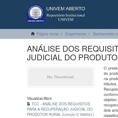
Página inicial
Engenharias
Bacharelado e
ANÁLISE DOS REQUISI
JUDICIAL DO PRODUT
O presen
do produ
na prod
tributos
Recuper
conform
Visualizar/
Abrir
objetiv
TCC - ANÁLISE DOS REQUISITOS
recupera
PARA A RECUPERAÇÃO JUDICIAL DO
dois ano
PRODUTOR RURAL (Lincoln C 568041)
classifi