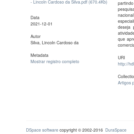
- Lincoln Cardoso da Silva.pdf (670.4Kb)
partind
pesquis
naciona
Data
especial
2021-12-01
deseja 
atividad
Autor
que apr
Silva, Lincoln Cardoso da
comercia
Metadata
URI
Mostrar registro completo
http://h
Collecti
Artigos 
DSpace software
copyright © 2002-2016
DuraSpace