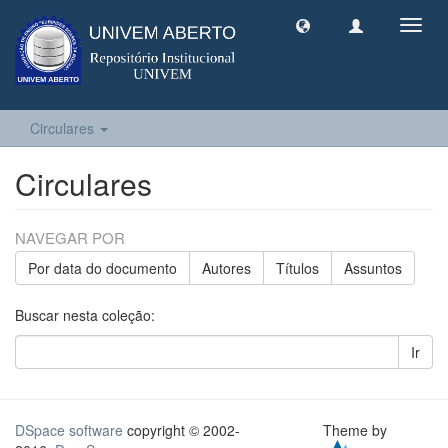
Toggl
navig
Circulares
Circulares
NAVEGAR POR
Por data do documento
Autores
Títulos
Assuntos
Buscar nesta coleção:
Ir
DSpace software
copyright © 2002-
Theme by