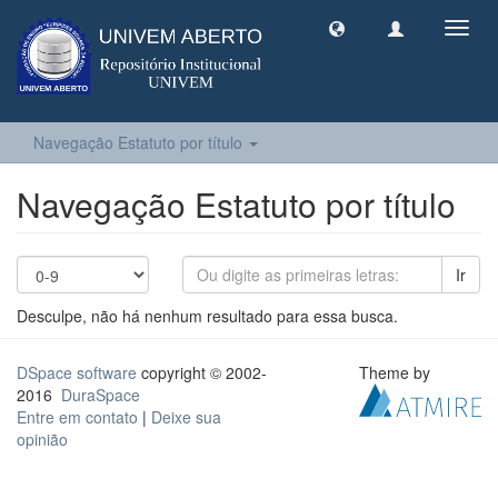
Toggl
navig
Navegação Estatuto por título
Navegação Estatuto por título
Ir
Desculpe, não há nenhum resultado para essa busca.
DSpace software
copyright © 2002-
Theme by
2016
DuraSpace
Entre em contato
|
Deixe sua
opinião