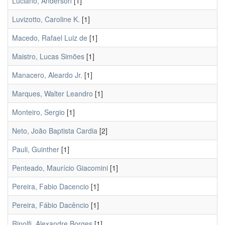
Luciano, Anderson
[1]
Luvizotto, Caroline K.
[1]
Macedo, Rafael Luiz de
[1]
Maistro, Lucas Simões
[1]
Manacero, Aleardo Jr.
[1]
Marques, Walter Leandro
[1]
Monteiro, Sergio
[1]
Neto, João Baptista Cardia
[2]
Pauli, Guinther
[1]
Penteado, Maurício Giacomini
[1]
Pereira, Fabio Dacencio
[1]
Pereira, Fábio Dacêncio
[1]
Rinolfi, Alexandre Borges
[1]