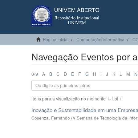
Página inicial
Computação/Informática
C
Navegação Eventos por a
0-9
A
B
C
D
E
F
G
H
I
J
K
L
M
N
Itens para a visualização no momento 1-1 of 1
Inovação e Sustentabilidade em uma Empresa
Cosenza, Fernando
(
V Semana de Tecnologia da Info