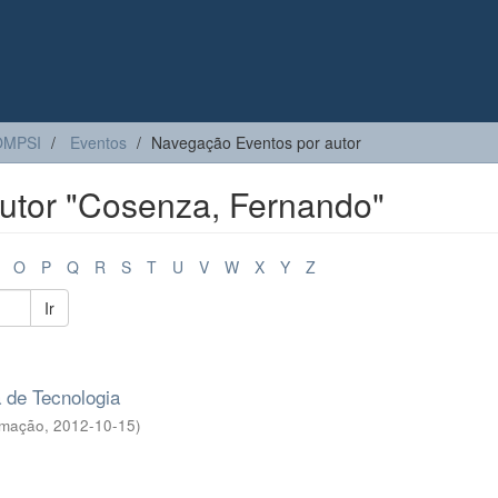
OMPSI
Eventos
Navegação Eventos por autor
utor "Cosenza, Fernando"
O
P
Q
R
S
T
U
V
W
X
Y
Z
Ir
 de Tecnologia
rmação
,
2012-10-15
)