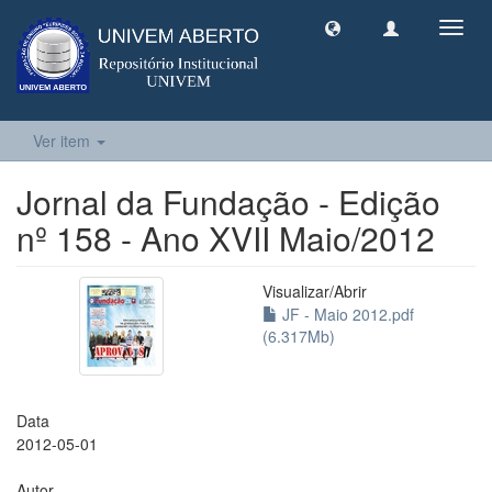
Toggl
navig
Ver item
Jornal da Fundação - Edição
nº 158 - Ano XVII Maio/2012
Visualizar/
Abrir
JF - Maio 2012.pdf
(6.317Mb)
Data
2012-05-01
Autor