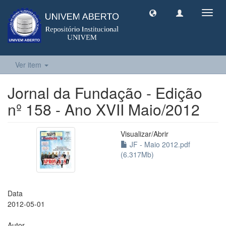
Toggl
navig
Ver item
Jornal da Fundação - Edição
nº 158 - Ano XVII Maio/2012
Visualizar/
Abrir
JF - Maio 2012.pdf
(6.317Mb)
Data
2012-05-01
Autor