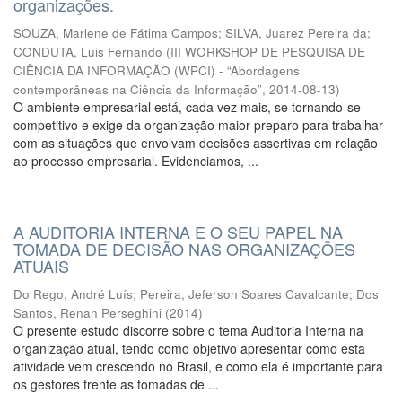
organizações.
SOUZA, Marlene de Fátima Campos
;
SILVA, Juarez Pereira da
;
CONDUTA, Luis Fernando
(
III WORKSHOP DE PESQUISA DE
CIÊNCIA DA INFORMAÇÃO (WPCI) - “Abordagens
contemporâneas na Ciência da Informação”
,
2014-08-13
)
O ambiente empresarial está, cada vez mais, se tornando-se
competitivo e exige da organização maior preparo para trabalhar
com as situações que envolvam decisões assertivas em relação
ao processo empresarial. Evidenciamos, ...
A AUDITORIA INTERNA E O SEU PAPEL NA
TOMADA DE DECISÃO NAS ORGANIZAÇÕES
ATUAIS
Do Rego, André Luís
;
Pereira, Jeferson Soares Cavalcante
;
Dos
Santos, Renan Perseghini
(
2014
)
O presente estudo discorre sobre o tema Auditoria Interna na
organização atual, tendo como objetivo apresentar como esta
atividade vem crescendo no Brasil, e como ela é importante para
os gestores frente as tomadas de ...