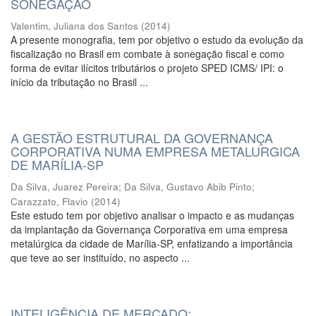
SONEGAÇÃO
Valentim, Juliana dos Santos
(
2014
)
A presente monografia, tem por objetivo o estudo da evolução da
fiscalização no Brasil em combate à sonegação fiscal e como
forma de evitar ilícitos tributários o projeto SPED ICMS/ IPI: o
início da tributação no Brasil ...
A GESTÃO ESTRUTURAL DA GOVERNANÇA
CORPORATIVA NUMA EMPRESA METALURGICA
DE MARÍLIA-SP
Da Silva, Juarez Pereira
;
Da Silva, Gustavo Abib Pinto
;
Carazzato, Flavio
(
2014
)
Este estudo tem por objetivo analisar o impacto e as mudanças
da implantação da Governança Corporativa em uma empresa
metalúrgica da cidade de Marília-SP, enfatizando a importância
que teve ao ser instituído, no aspecto ...
INTELIGÊNCIA DE MERCADO: