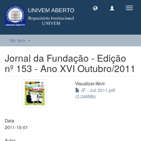
Toggl
navig
Ver item
Jornal da Fundação - Edição
nº 153 - Ano XVI Outubro/2011
Visualizar/
Abrir
JF - out 2011.pdf
(2.246Mb)
Data
2011-10-01
Autor