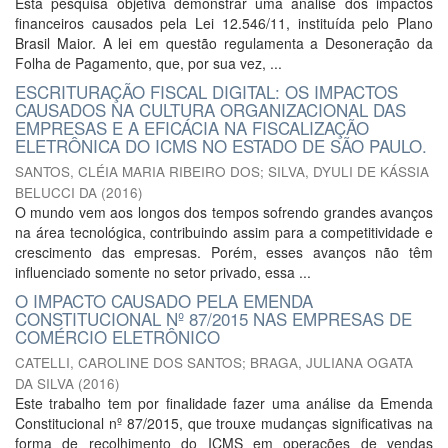
Esta pesquisa objetiva demonstrar uma análise dos impactos
financeiros causados pela Lei 12.546/11, instituída pelo Plano
Brasil Maior. A lei em questão regulamenta a Desoneração da
Folha de Pagamento, que, por sua vez, ...
ESCRITURAÇÃO FISCAL DIGITAL: OS IMPACTOS
CAUSADOS NA CULTURA ORGANIZACIONAL DAS
EMPRESAS E A EFICÁCIA NA FISCALIZAÇÃO
ELETRÔNICA DO ICMS NO ESTADO DE SÃO PAULO.
SANTOS, CLÉIA MARIA RIBEIRO DOS
;
SILVA, DYULI DE KÁSSIA
BELUCCI DA
(
2016
)
O mundo vem aos longos dos tempos sofrendo grandes avanços
na área tecnológica, contribuindo assim para a competitividade e
crescimento das empresas. Porém, esses avanços não têm
influenciado somente no setor privado, essa ...
O IMPACTO CAUSADO PELA EMENDA
CONSTITUCIONAL Nº 87/2015 NAS EMPRESAS DE
COMÉRCIO ELETRÔNICO
CATELLI, CAROLINE DOS SANTOS
;
BRAGA, JULIANA OGATA
DA SILVA
(
2016
)
Este trabalho tem por finalidade fazer uma análise da Emenda
Constitucional nº 87/2015, que trouxe mudanças significativas na
forma de recolhimento do ICMS em operações de vendas