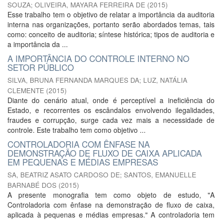
SOUZA
;
OLIVEIRA, MAYARA FERREIRA DE
(
2015
)
Esse trabalho tem o objetivo de relatar a importância da auditoria
interna nas organizações, portanto serão abordados temas, tais
como: conceito de auditoria; síntese histórica; tipos de auditoria e
a importância da ...
A IMPORTÂNCIA DO CONTROLE INTERNO NO
SETOR PÚBLICO
SILVA, BRUNA FERNANDA MARQUES DA
;
LUZ, NATÁLIA
CLEMENTE
(
2015
)
Diante do cenário atual, onde é perceptível a ineficiência do
Estado, e recorrentes os escândalos envolvendo ilegalidades,
fraudes e corrupção, surge cada vez mais a necessidade de
controle. Este trabalho tem como objetivo ...
CONTROLADORIA COM ÊNFASE NA
DEMONSTRAÇÃO DE FLUXO DE CAIXA APLICADA
EM PEQUENAS E MÉDIAS EMPRESAS
SA, BEATRIZ ASATO CARDOSO DE
;
SANTOS, EMANUELLE
BARNABÉ DOS
(
2015
)
A presente monografia tem como objeto de estudo, "A
Controladoria com ênfase na demonstração de fluxo de caixa,
aplicada à pequenas e médias empresas." A controladoria tem