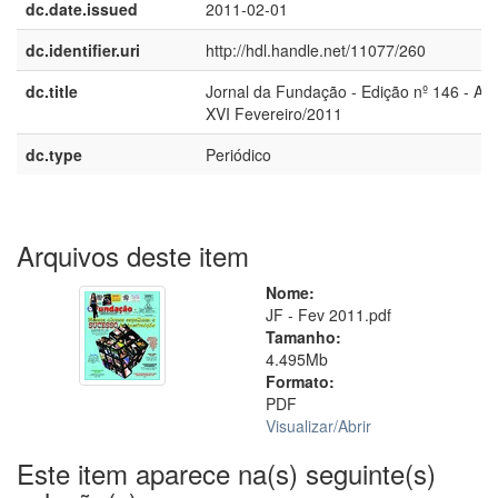
dc.date.issued
2011-02-01
dc.identifier.uri
http://hdl.handle.net/11077/260
dc.title
Jornal da Fundação - Edição nº 146 - An
XVI Fevereiro/2011
dc.type
Periódico
Arquivos deste item
Nome:
JF - Fev 2011.pdf
Tamanho:
4.495Mb
Formato:
PDF
Visualizar/
Abrir
Este item aparece na(s) seguinte(s)