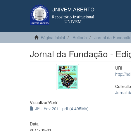
Página inicial
Reitoria
Jornal da Fundaçã
Jornal da Fundação - Edi
URI
http://h
Collecti
Jornal 
Visualizar/
Abrir
JF - Fev 2011.pdf (4.495Mb)
Data
2011-02-01