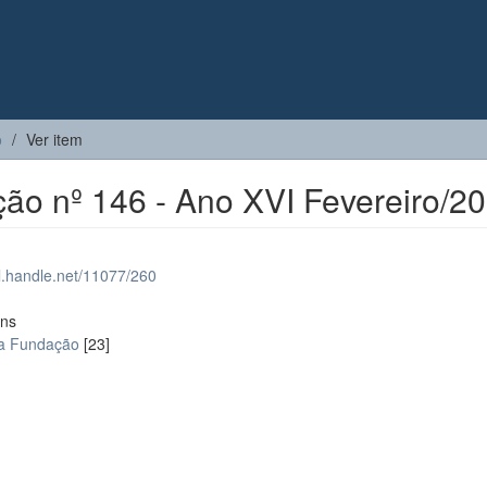
o
Ver item
ção nº 146 - Ano XVI Fevereiro/2
dl.handle.net/11077/260
ons
da Fundação
[23]