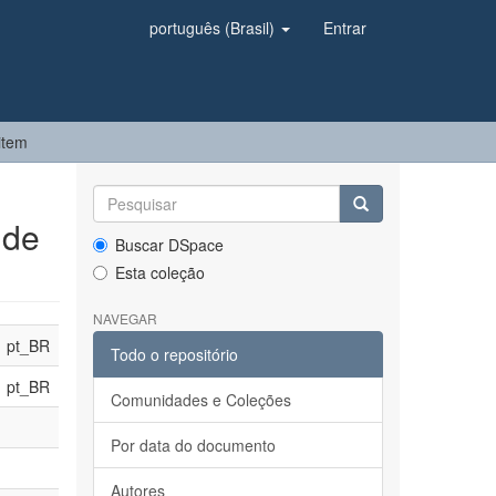
português (Brasil)
Entrar
item
 de
Buscar DSpace
Esta coleção
NAVEGAR
pt_BR
Todo o repositório
pt_BR
Comunidades e Coleções
Por data do documento
Autores