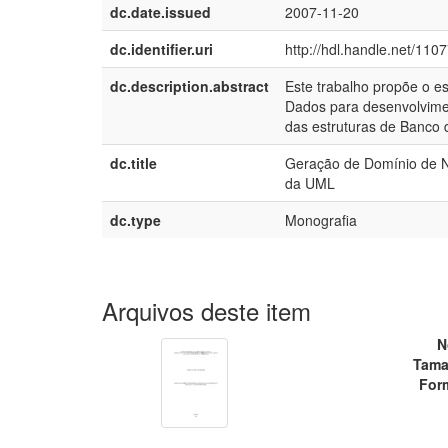
dc.date.issued
2007-11-20
dc.identifier.uri
http://hdl.handle.net/110
dc.description.abstract
Este trabalho propõe o e
Dados para desenvolvime
das estruturas de Banco 
dc.title
Geração de Domínio de N
da UML
dc.type
Monografia
Arquivos deste item
N
Tama
For