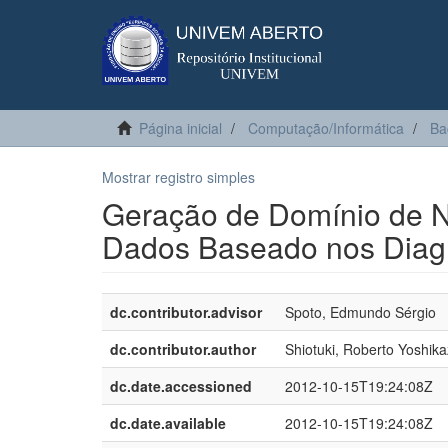
Página inicial
Computação/Informática
Ba
Mostrar registro simples
Geração de Domínio de N
Dados Baseado nos Dia
dc.contributor.advisor
Spoto, Edmundo Sérgio
dc.contributor.author
Shiotuki, Roberto Yoshik
dc.date.accessioned
2012-10-15T19:24:08Z
dc.date.available
2012-10-15T19:24:08Z