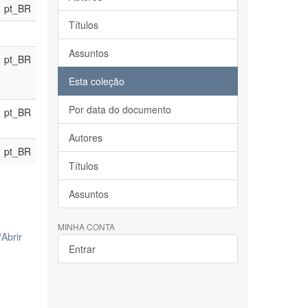
pt_BR
Títulos
Assuntos
pt_BR
Esta coleção
Por data do documento
pt_BR
Autores
pt_BR
Títulos
Assuntos
MINHA CONTA
/
Abrir
Entrar