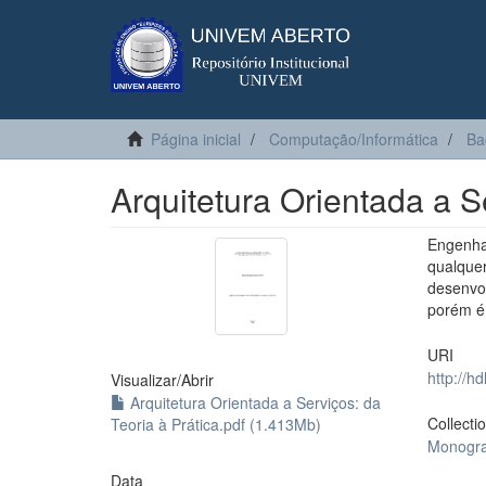
Página inicial
Computação/Informática
Ba
Arquitetura Orientada a S
Engenha
qualque
desenvo
porém é d
URI
http://h
Visualizar/
Abrir
Arquitetura Orientada a Serviços: da
Collecti
Teoria à Prática.pdf (1.413Mb)
Monogra
Data