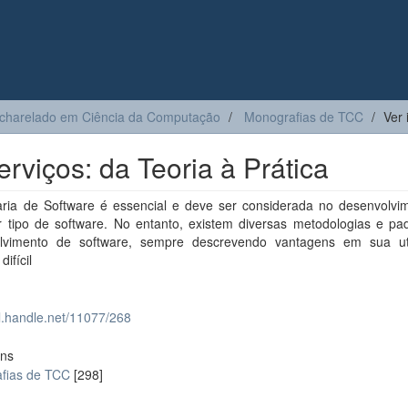
charelado em Ciência da Computação
Monografias de TCC
Ver 
erviços: da Teoria à Prática
ria de Software é essencial e deve ser considerada no desenvolvi
r tipo de software. No entanto, existem diversas metodologias e pa
lvimento de software, sempre descrevendo vantagens em sua uti
ifícil
dl.handle.net/11077/268
ons
fias de TCC
[298]