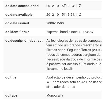
dc.date.accessioned
2012-10-15T19:24:11Z
dc.date.available
2012-10-15T19:24:11Z
dc.date.issued
2006-12-06
dc.identifier.uri
http://hdl.handle.net/11077/276
dc.description.abstract
As tecnologias de redes de computado
têm sofrido um grande crescimento no
últimos anos. Segundo Torres (2001), 
redes de computadores surgiram da
necessidade da troca de informações,
é possível ter acesso a um dado que e
fisicamente localiz
dc.title
Avaliação de desempenho do protocol
WEP em redes sem fio Ad Hoc usando
simulador de redes
dc.type
Monografia