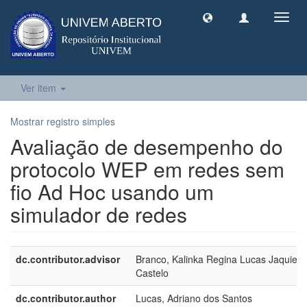
Toggl
navig
Ver item
Mostrar registro simples
Avaliação de desempenho do
protocolo WEP em redes sem
fio Ad Hoc usando um
simulador de redes
dc.contributor.advisor
Branco, Kalinka Regina Lucas Jaquie
Castelo
dc.contributor.author
Lucas, Adriano dos Santos