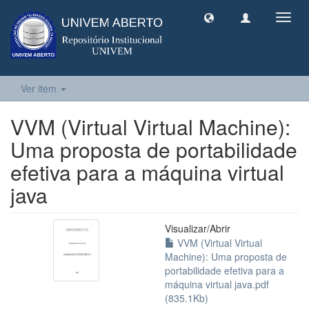
Toggl
navig
Ver item
VVM (Virtual Virtual Machine):
Uma proposta de portabilidade
efetiva para a máquina virtual
java
Visualizar/
Abrir
VVM (Virtual Virtual
Machine): Uma proposta de
portabilidade efetiva para a
máquina virtual java.pdf
(835.1Kb)