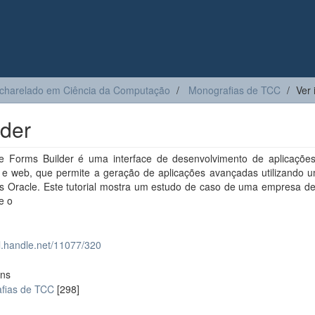
charelado em Ciência da Computação
Monografias de TCC
Ver 
lder
e Forms Builder é uma interface de desenvolvimento de aplicações 
r e web, que permite a geração de aplicações avançadas utilizando 
s Oracle. Este tutorial mostra um estudo de caso de uma empresa de
e o
dl.handle.net/11077/320
ons
fias de TCC
[298]