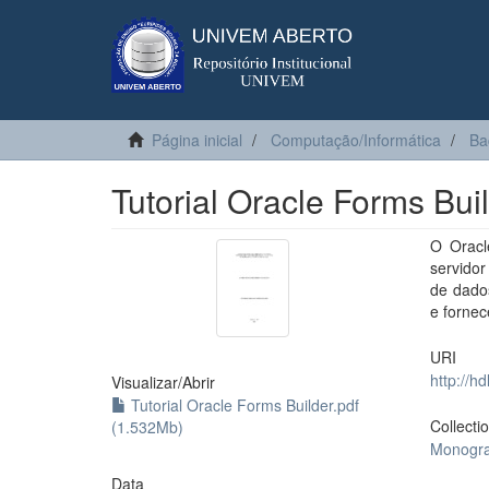
Página inicial
Computação/Informática
Ba
Tutorial Oracle Forms Bui
O Oracl
servido
de dado
e fornec
URI
http://h
Visualizar/
Abrir
Tutorial Oracle Forms Builder.pdf
Collecti
(1.532Mb)
Monogra
Data