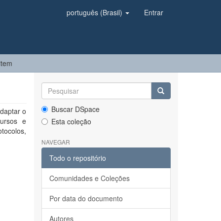
português (Brasil)
Entrar
item
Buscar DSpace
daptar o
cursos e
Esta coleção
tocolos,
NAVEGAR
Todo o repositório
Comunidades e Coleções
Por data do documento
Autores