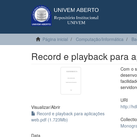
Página inicial
Computação/Informática
Ba
Record e playback para 
Com o s
desenvo
facilid
servidor
URI
http://h
Visualizar/
Abrir
Record e playback para aplicações
Collecti
web.pdf (1.723Mb)
Monogra
Data