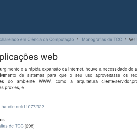
charelado em Ciência da Computação
Monografias de TCC
Ver 
aplicações web
urgimento e a rápida expansão da Internet, houve a necessidade de a
lvimento de sistemas para que o seu uso aproveitasse os re
ades do ambiente WWW, como a arquitetura cliente/servidor,pro
es proxies, e
dl.handle.net/11077/322
ons
fias de TCC
[298]