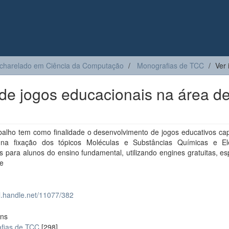
charelado em Ciência da Computação
Monografias de TCC
Ver 
de jogos educacionais na área d
abalho tem como finalidade o desenvolvimento de jogos educativos ca
r na fixação dos tópicos Moléculas e Substâncias Químicas e E
 para alunos do ensino fundamental, utilizando engines gratuitas, es
de
dl.handle.net/11077/382
ons
fias de TCC
[298]