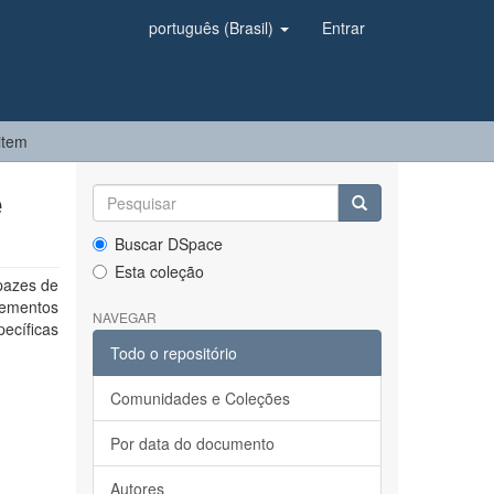
português (Brasil)
Entrar
item
e
Buscar DSpace
Esta coleção
pazes de
lementos
NAVEGAR
pecíficas
Todo o repositório
Comunidades e Coleções
Por data do documento
Autores