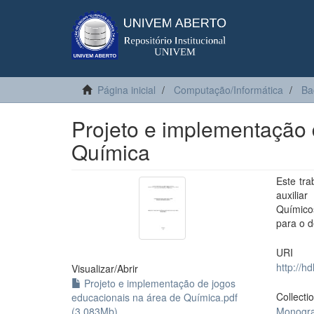
Página inicial
Computação/Informática
Ba
Projeto e implementação 
Química
Este tr
auxilia
Químicos
para o 
URI
http://h
Visualizar/
Abrir
Projeto e implementação de jogos
Collecti
educacionais na área de Química.pdf
(3.083Mb)
Monogra